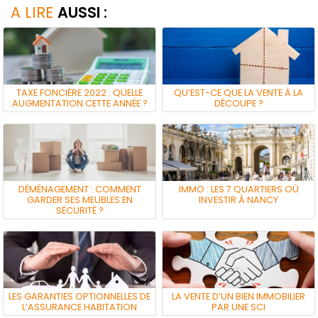
A LIRE
AUSSI :
TAXE FONCIÈRE 2022 : QUELLE
QU’EST-CE QUE LA VENTE À LA
AUGMENTATION CETTE ANNÉE ?
DÉCOUPE ?
DÉMÉNAGEMENT : COMMENT
IMMO : LES 7 QUARTIERS OÙ
GARDER SES MEUBLES EN
INVESTIR À NANCY
SÉCURITÉ ?
LES GARANTIES OPTIONNELLES DE
LA VENTE D’UN BIEN IMMOBILIER
L’ASSURANCE HABITATION
PAR UNE SCI