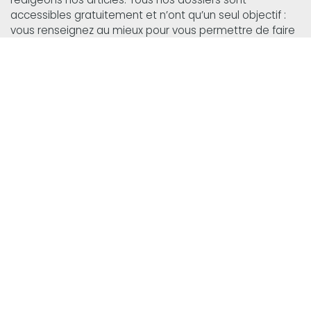
accessibles gratuitement et n’ont qu’un seul objectif :
vous renseignez au mieux pour vous permettre de faire
des économies. Nous avons également décidé de
parler de métiers en compléments de nos sites 123-
metier.fr qui à une belle
liste des métiers
et de notre
site meformer.org qui parle des formations ou des outils
indispensables. Un exemple ? Meformer.org donne un
avis sur systeme.io
!
ILS PARLENT
DE NOUS :