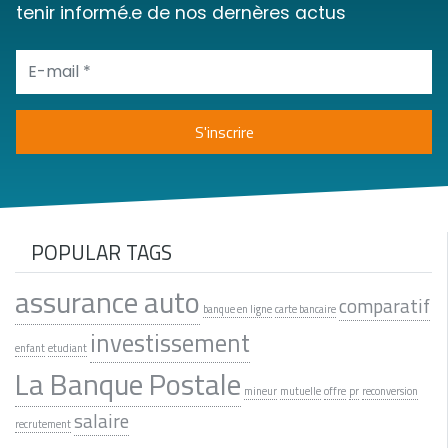
tenir informé.e de nos dernères actus
POPULAR TAGS
assurance auto
comparatif
banque en ligne
carte bancaire
investissement
enfant
etudiant
La Banque Postale
mineur
mutuelle
offre
pr
reconversion
salaire
recrutement