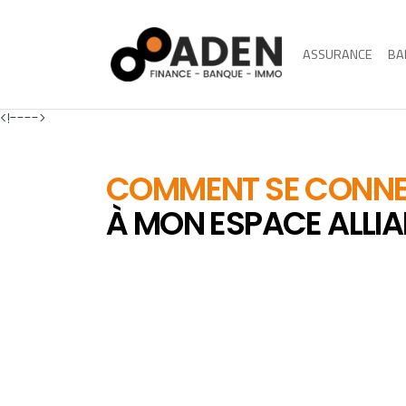
ASSURANCE
BA
<!---->
COMMENT SE CONN
À MON ESPACE ALLI