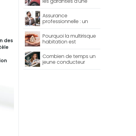
les garanties d’une
assurance auto
Assurance
professionnelle : un
choix essentiel pour
protéger votre activité
Pourquoi la multirisque
on des
habitation est
tèle
importante ?
Combien de temps un
ion
jeune conducteur
paie-t-il une assurance
plus chère ?