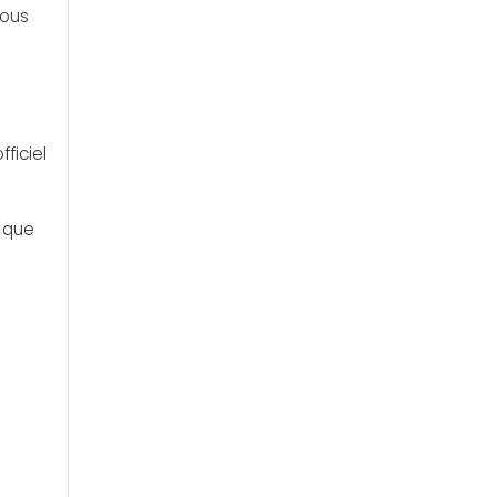
vous
ficiel
, que