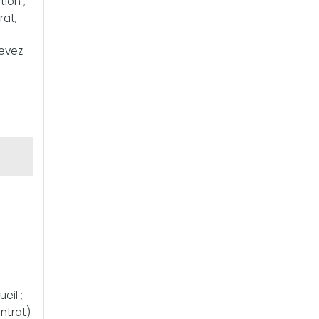
ion ;
rat,
devez
eil ;
ontrat)