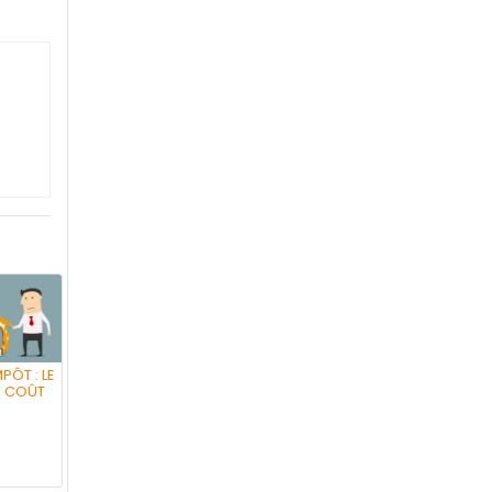
PÔT : LE
U COÛT