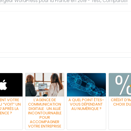
ergeur WordPress pour la France en 2019 - Test, Comparatif
NT VOTRE
L’AGENCE DE
A QUEL POINT ÊTES-
CRÉDIT D’IM
 “VOIT” UN
COMMUNICATION
VOUS DÉPENDANT
CHOIX D
’APRÈS LA
DIGITALE : UN ALLIÉ
AU NUMÉRIQUE ?
ENCE ?
INCONTOURNABLE
POUR
ACCOMPAGNER
VOTRE ENTREPRISE