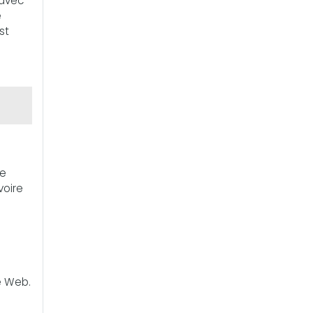
 avec
e
st
re
voire
te Web.