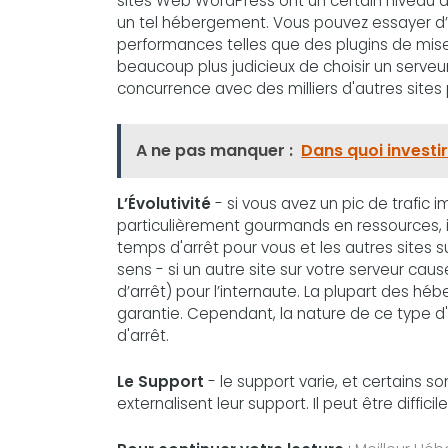
sites Web WordPress ont un certain niveau de co
un tel hébergement. Vous pouvez essayer d’
performances telles que des plugins de mis
beaucoup plus judicieux de choisir un serve
concurrence avec des milliers d'autres sites 
A ne pas manquer :
Dans quoi investi
L’Évolutivité
- si vous avez un pic de trafic
particulièrement gourmands en ressources, il 
temps d'arrêt pour vous et les autres sites 
sens - si un autre site sur votre serveur ca
d’arrêt) pour l’internaute. La plupart des h
garantie. Cependant, la nature de ce type d'
d'arrêt.
Le Support
- le support varie, et certains 
externalisent leur support. Il peut être diffic