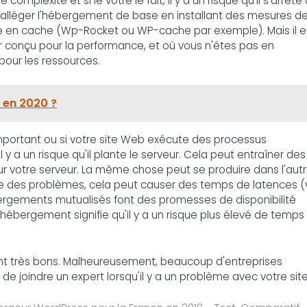
mplexité et si le vôtre le fait, il y a un risque qu'il s'arrête
alléger l'hébergement de base en installant des mesures d
e en cache (Wp-Rocket ou WP-cache par exemple). Mais il e
ur conçu pour la performance, et où vous n'êtes pas en
pour les ressources.
r en 2020 ?
 important ou si votre site Web exécute des processus
y a un risque qu'il plante le serveur. Cela peut entraîner des
sur votre serveur. La même chose peut se produire dans l'aut
use des problèmes, cela peut causer des temps de latences (
ébergements mutualisés font des promesses de disponibilité
hébergement signifie qu'il y a un risque plus élevé de temps
sont très bons. Malheureusement, beaucoup d'entreprises
ile de joindre un expert lorsqu'il y a un problème avec votre si