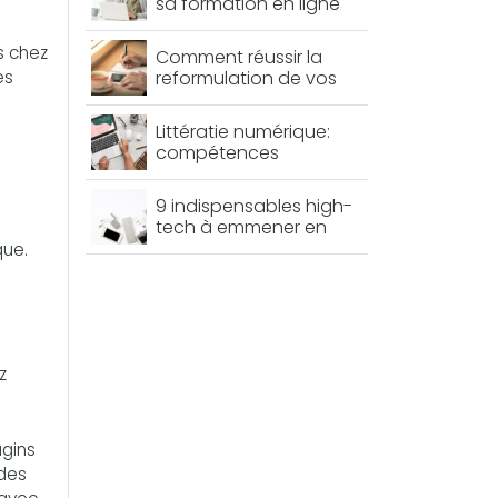
sa formation en ligne
en cybersécurité
s chez
Comment réussir la
es
reformulation de vos
textes ?
Littératie numérique:
compétences
essentielles pour la
nouvelle économie
9 indispensables high-
tech à emmener en
vacances : ne partez
que.
pas sans eux !
z
ugins
 des