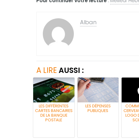
Pour continuer votre lecture
:
Meilleur Héb
Alban
A LIRE
AUSSI :
LES DIFFÉRENTES
LES DÉPENSES
COMME
CARTES BANCAIRES
PUBLIQUES
CERVEAU
DE LA BANQUE
LOGO D
POSTALE
SCI