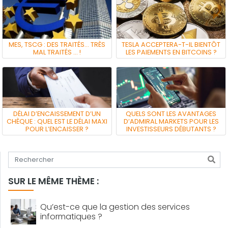
MES, TSCG : DES TRAITÉS… TRÈS
TESLA ACCEPTERA-T-IL BIENTÔT
MAL TRAITÉS … !
LES PAIEMENTS EN BITCOINS ?
DÉLAI D’ENCAISSEMENT D’UN
QUELS SONT LES AVANTAGES
CHÈQUE : QUEL EST LE DÉLAI MAXI
D’ADMIRAL MARKETS POUR LES
POUR L’ENCAISSER ?
INVESTISSEURS DÉBUTANTS ?
Tapez votre recherche
SUR LE MÊME THÈME :
Qu’est-ce que la gestion des services
informatiques ?