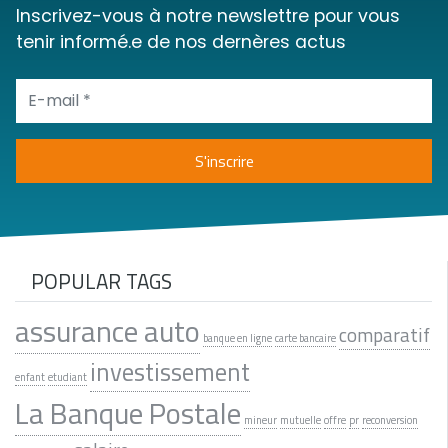
Inscrivez-vous à notre newslettre pour vous
tenir informé.e de nos dernères actus
POPULAR TAGS
assurance auto
comparatif
banque en ligne
carte bancaire
investissement
enfant
etudiant
La Banque Postale
mineur
mutuelle
offre
pr
reconversion