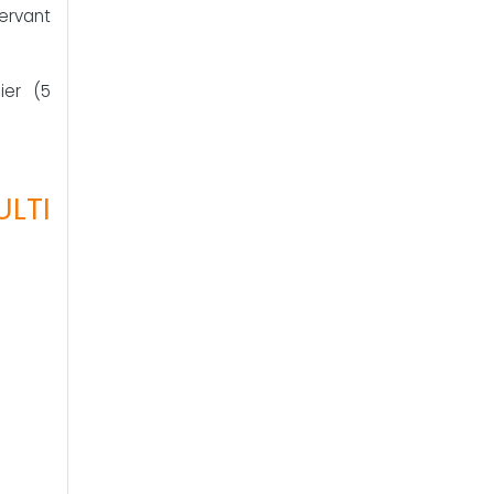
servant
ier (5
ULTI