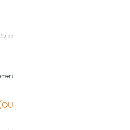
tés de
llement
(OU