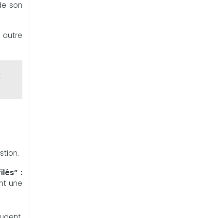
 de son
 autre
e
stion.
lés” :
nt une
rudent,