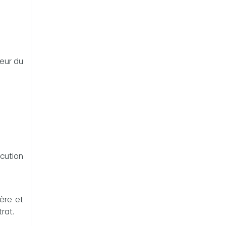
leur du
écution
fère et
rat.