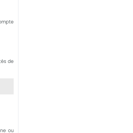
 compte
ntés de
une ou