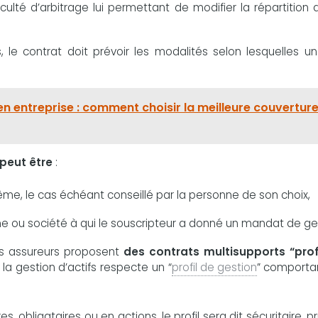
culté d’arbitrage lui permettant de modifier la répartition
 le contrat doit prévoir les modalités selon lesquelles un
n entreprise : comment choisir la meilleure couvertur
peut être
:
ême, le cas échéant conseillé par la personne de son choix,
e ou société à qui le souscripteur a donné un mandat de ge
 les assureurs proposent
des contrats multisupports “profi
a gestion d’actifs respecte un “
profil de gestion
” comporta
 obligataires ou en actions, le profil sera dit sécuritaire, p