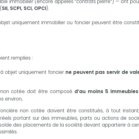
ble immobilier (encore appelés “contrats pierre”) — ont pou
(
SII, SCPI, SCI, OPCI
).
objet uniquement immobilier ou foncier peuvent être constit
ient remplies :
s à objet uniquement foncier
ne peuvent pas servir de val
re non cotée doit être composé
d’au moins 5 immeubles
os environ,
foncière non cotée doivent être constitués, à tout instant
s réels portant sur des immeubles, parts ou actions de soci
e solde des placements de la société devant appartenir à ce
similés.