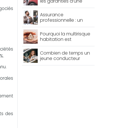
les garanties d’une
assurance auto
gociés
Assurance
professionnelle : un
choix essentiel pour
protéger votre activité
Pourquoi la multirisque
habitation est
importante ?
ciétés
Combien de temps un
%.
jeune conducteur
paie-t-il une assurance
nnu.
plus chère ?
orales
cement
ts des