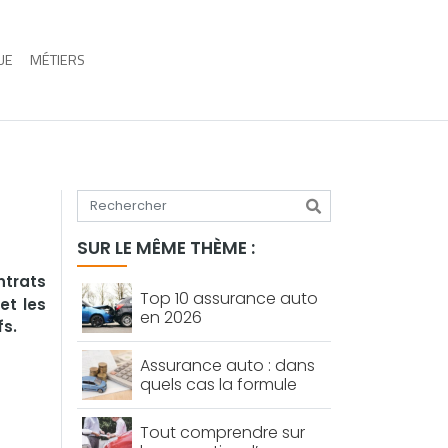
UE
MÉTIERS
Tapez votre recherche
SUR LE MÊME THÈME :
ntrats
Top 10 assurance auto
et les
en 2026
fs.
Assurance auto : dans
quels cas la formule
« tiers plus » est-elle
vraiment intéressante ?
Tout comprendre sur