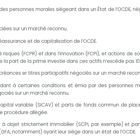
 des personnes morales siégeant dans un État de l’OCDE, né
ociées sur un marché reconnu.
éassurance et de capitalisation de l’OCDE.
sques (FCPR) et dans l’innovation (FCPI), et actions de so
la part de la prime investie dans ces actifs n’excède pas 10
réances er titres participatifs négociés sur un marché reco
ant à certaines conditions et émia par des personnes m
égociés sur un marché reconnu.
 capital variable (SICAV) et parts de fonds commun de pla
ne procédure allégée.
 à objet strictement immobilier (SCPI, par exemple) et par
r (GFA, notamment) ayant leur siège dans un état de l’OCDE.