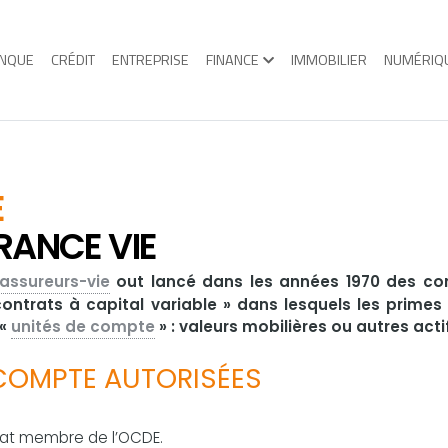
NQUE
CRÉDIT
ENTREPRISE
FINANCE
IMMOBILIER
NUMÉRIQ
É
RANCE VIE
assureurs-vie
out lancé dans les années 1970 des co
ntrats à capital variable » dans lesquels les primes 
 «
unités de compte
» : valeurs mobilières ou autres acti
COMPTE AUTORISÉES
tat membre de l’OCDE.