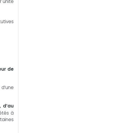
r unité
utives
eur de
d’une
, d’au
étés à
rtaines