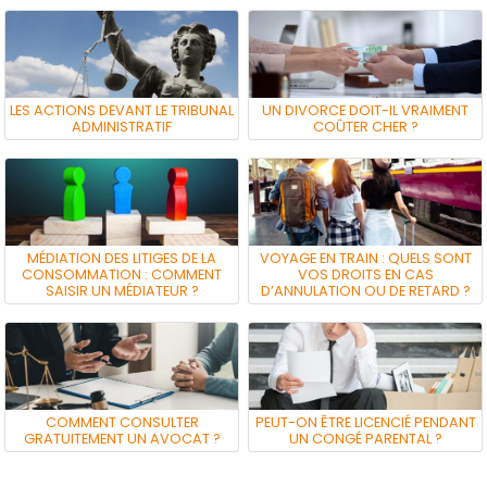
LES ACTIONS DEVANT LE TRIBUNAL
UN DIVORCE DOIT-IL VRAIMENT
ADMINISTRATIF
COÛTER CHER ?
MÉDIATION DES LITIGES DE LA
VOYAGE EN TRAIN : QUELS SONT
CONSOMMATION : COMMENT
VOS DROITS EN CAS
SAISIR UN MÉDIATEUR ?
D’ANNULATION OU DE RETARD ?
COMMENT CONSULTER
PEUT-ON ÊTRE LICENCIÉ PENDANT
GRATUITEMENT UN AVOCAT ?
UN CONGÉ PARENTAL ?