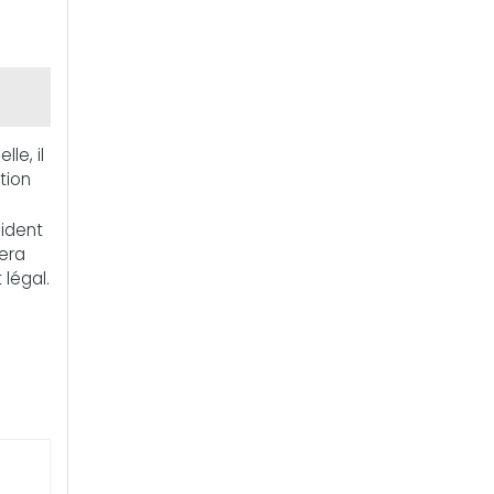
le, il
tion
sident
era
 légal.