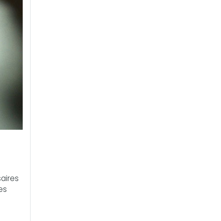
aires
es