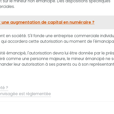
ent sur le mineur non émancipé. Des dispositions spécifiques
rciales.
 une augmentation de capital en numéraire ?
 en société. S'il fonde une entreprise commerciale individuel
es, qui accordera cette autorisation au moment de l'émancipa
été émancipé, l'autorisation devra lui être donnée par le pré
idéré comme une personne majeure, le mineur émancipé ne s
ander leur autorisation à ses parents ou à son représentant
été ?
ité envisagée est réglementée