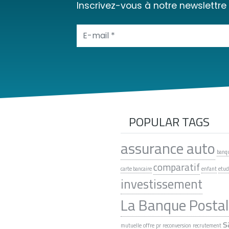
Inscrivez-vous à notre newslettre
POPULAR TAGS
assurance auto
banqu
comparatif
carte bancaire
enfant
etud
investissement
La Banque Posta
s
mutuelle
offre
pr
reconversion
recrutement