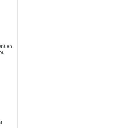
ent en
 ou
e
l