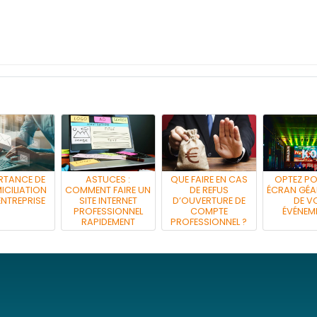
RTANCE DE
ASTUCES :
QUE FAIRE EN CAS
OPTEZ P
ICILIATION
COMMENT FAIRE UN
DE REFUS
ÉCRAN GÉA
ENTREPRISE
SITE INTERNET
D’OUVERTURE DE
DE V
PROFESSIONNEL
COMPTE
ÉVÉNEM
RAPIDEMENT
PROFESSIONNEL ?