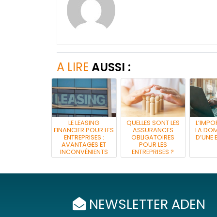
A LIRE
AUSSI :
LE LEASING
QUELLES SONT LES
L’IMPO
FINANCIER POUR LES
ASSURANCES
LA DOM
ENTREPRISES :
OBLIGATOIRES
D’UNE 
AVANTAGES ET
POUR LES
INCONVÉNIENTS
ENTREPRISES ?
NEWSLETTER ADEN