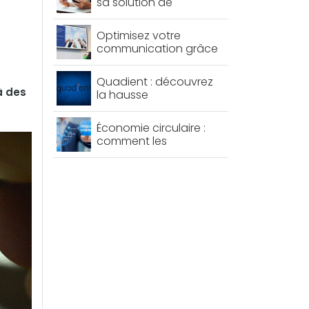
sa solution de
paiement pour sa
marketplace ?
Optimisez votre
communication grâce
à l’affichage
dynamique
Quadient : découvrez
à des
la hausse
impressionnante de
son bénéfice net sur un
Économie circulaire :
an !
comment les
entreprises peuvent-
elles adopter des
pratiques durables ?