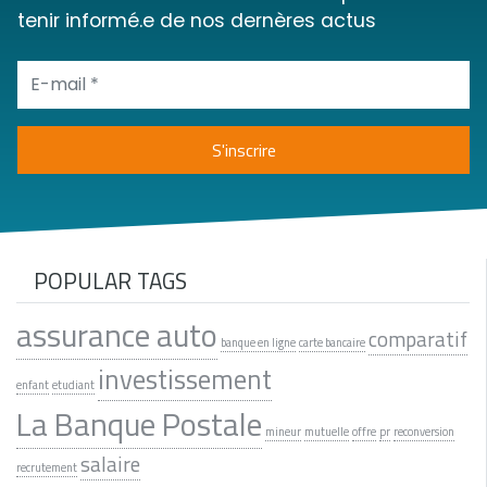
tenir informé.e de nos dernères actus
POPULAR TAGS
assurance auto
comparatif
banque en ligne
carte bancaire
investissement
enfant
etudiant
La Banque Postale
mineur
mutuelle
offre
pr
reconversion
salaire
recrutement