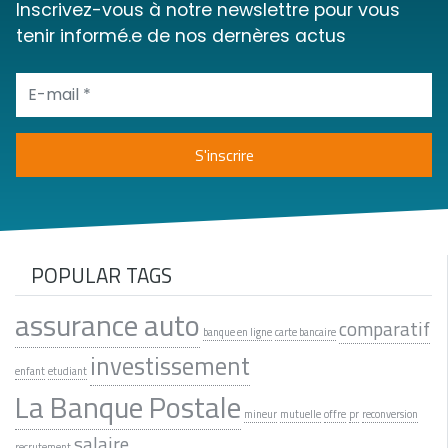
Inscrivez-vous à notre newslettre pour vous
tenir informé.e de nos dernères actus
POPULAR TAGS
assurance auto
comparatif
banque en ligne
carte bancaire
investissement
enfant
etudiant
La Banque Postale
mineur
mutuelle
offre
pr
reconversion
salaire
recrutement