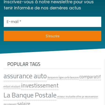
Inscrivez-vous à notre newslettre pour vous
tenir informé.e de nos dernères actus
POPULAR TAGS
assurance auto
comparatif
banque en ligne
carte bancaire
investissement
enfant
etudiant
La Banque Postale
mineur
mutuelle
offre
pr
reconversion
salaire
recrutement