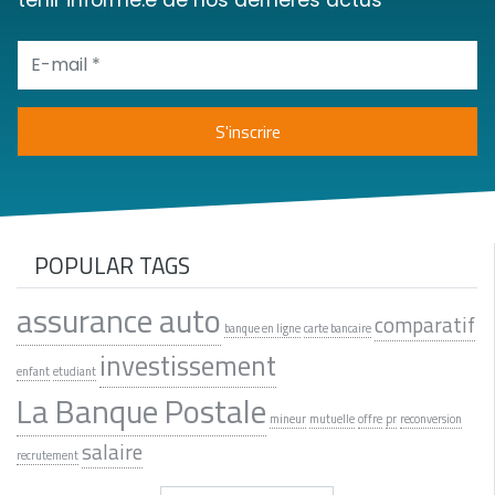
tenir informé.e de nos dernères actus
POPULAR TAGS
assurance auto
comparatif
banque en ligne
carte bancaire
investissement
enfant
etudiant
La Banque Postale
mineur
mutuelle
offre
pr
reconversion
salaire
recrutement