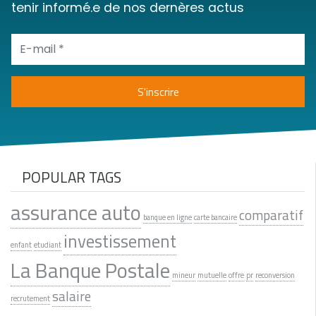
tenir informé.e de nos dernères actus
POPULAR TAGS
assurance auto
comparatif
banque en ligne
carte bancaire
investissement
enfant
etudiant
La Banque Postale
mineur
mutuelle
offre
pr
reconversion
salaire
recrutement