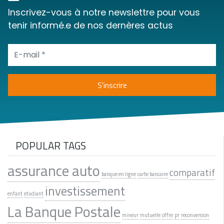
Inscrivez-vous à notre newslettre pour vous
tenir informé.e de nos dernères actus
POPULAR TAGS
assurance auto
comparatif
banque en ligne
carte bancaire
investissement
enfant
etudiant
La Banque Postale
mineur
mutuelle
offre
pr
reconversion