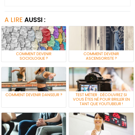
A LIRE
AUSSI :
COMMENT DEVENIR
COMMENT DEVENIR
SOCIOLOGUE ?
ASCENSORISTE ?
COMMENT DEVENIR DANSEUR ?
TEST MÉTIER : DÉCOUVREZ SI
VOUS ÊTES NÉ POUR BRILLER EN
TANT QUE YOUTUBEUR !