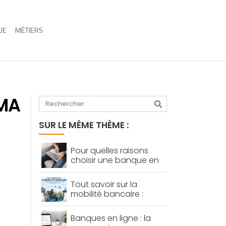
UE
MÉTIERS
MA
Tapez votre recherche
SUR LE MÊME THÈME :
Pour quelles raisons
choisir une banque en
ligne ?
Tout savoir sur la
mobilité bancaire :
comment changer de
banque facilement et
Banques en ligne : la
sans perdre de temps ?