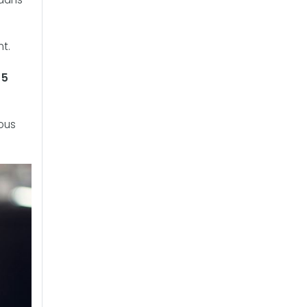
nt.
 5
vous