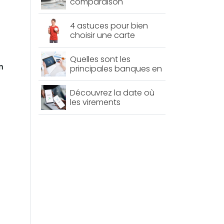
comparaison
indispensable pour
faire le bon choix
4 astuces pour bien
choisir une carte
bancaire pour mineur
Quelles sont les
n
principales banques en
ligne ?
Découvrez la date où
les virements
instantanés
deviendront gratuits
dans toutes les
banques françaises !