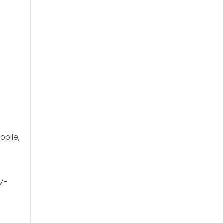
obile,
OM-