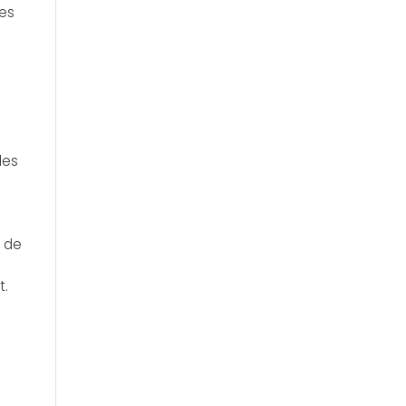
mes
les
t de
t.