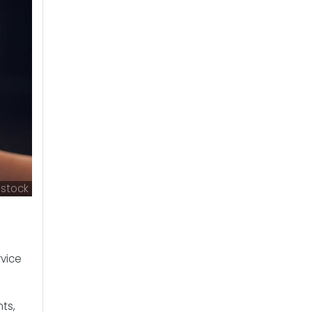
istock
rvice
nts,