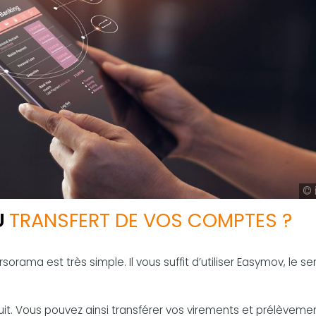
© 
U
TRANSFERT DE VOS COMPTES ?
rama est très simple. Il vous suffit d’utiliser Easymov, le se
tuit. Vous pouvez ainsi transférer vos virements et prélèveme