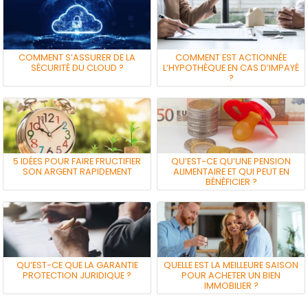
COMMENT S’ASSURER DE LA
COMMENT EST ACTIONNÉE
SÉCURITÉ DU CLOUD ?
L’HYPOTHÈQUE EN CAS D’IMPAYÉ
?
5 IDÉES POUR FAIRE FRUCTIFIER
QU’EST-CE QU’UNE PENSION
SON ARGENT RAPIDEMENT
ALIMENTAIRE ET QUI PEUT EN
BÉNÉFICIER ?
QU’EST-CE QUE LA GARANTIE
QUELLE EST LA MEILLEURE SAISON
PROTECTION JURIDIQUE ?
POUR ACHETER UN BIEN
IMMOBILIER ?